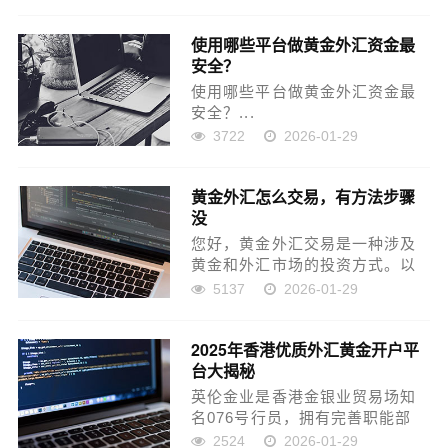
国际现货黄金...
使用哪些平台做黄金外汇资金最
安全？
使用哪些平台做黄金外汇资金最
安全？...
3722
2026-01-29
黄金外汇怎么交易，有方法步骤
没
您好，黄金外汇交易是一种涉及
黄金和外汇市场的投资方式。以
下是一些黄金外汇交易的基本步
5137
2026-01-29
骤和注意事项，具体详情如下。
黄金外汇怎么交易：1.选择交易
2025年香港优质外汇黄金开户平
平台：首先...
台大揭秘
英伦金业是香港金银业贸易场知
名076号行员，拥有完善职能部
门，为投资者提供卓越技术支持
2524
2026-01-29