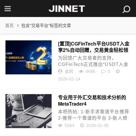
首页
包含"交易平台"标签的文章
[置顶]
CGFinTech平台USDT入金
享2%自动回赠，交易黄金轻松领
奖励！
为回馈广大交易者的支持，
CGFinTech正式推出“USDT入金
专享2%回赠”活动。本次活动旨在
金网
4686
0
为您提供更灵活、更便捷的入金
2026-01-14
选择，同时带来实实在在的交易
奖励。活动期间，无需额外报名
或手动申请，只需使...
专业用于外汇交易和技术分析的
MetaTrader4
本吧热帖: 1-新手求靠谱平台推荐
2-推荐一个靠谱的平台 3-新人想
要入坑这个，求一个稳定的平
5264
2026-01-30
台。纯小白 4-德璞经纪商 5-成功