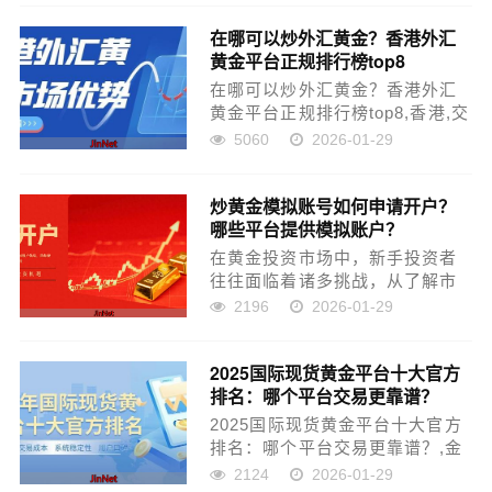
台可能让...
在哪可以炒外汇黄金？香港外汇
黄金平台正规排行榜top8
在哪可以炒外汇黄金？香港外汇
黄金平台正规排行榜top8,香港,交
易所,外汇交易,外汇黄金,高频交
5060
2026-01-29
易者...
炒黄金模拟账号如何申请开户？
哪些平台提供模拟账户？
在黄金投资市场中，新手投资者
往往面临着诸多挑战，从了解市
场动态到熟悉交易规则，再到实
2196
2026-01-29
际操作，每一步都需要谨慎和学
习。为了降低新手投资者的风
2025国际现货黄金平台十大官方
险，许多交易平台提供了炒黄金
排名：哪个平台交易更靠谱？
模拟账号...
2025国际现货黄金平台十大官方
排名：哪个平台交易更靠谱？,金
荣,金业,交易所,伦敦金,美元指数,
2124
2026-01-29