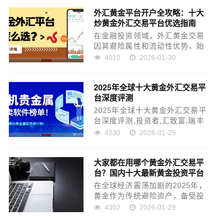
大宗出金过的平台有哪些？ 6-
外汇黄金平台开户全攻略：十大
mt4量化招商！...
炒黄金外汇交易平台优选指南
在金融投资领域，外汇黄金交易
因其避险属性和流动性优势，始
终占据着重要地位一、平台筛选
4010
2026-01-30
五大核心标准1、权威监管资质：
监管是资金安全的“生命线
2025年全球十大黄金外汇交易平
&rdqu......
台深度评测
2025年全球十大黄金外汇交易平
台深度评测,投资者,汇致富,瑞丰
金融,财达通,贵金属,瑞丰,文传金
4230
2026-01-29
业,金盛贵金属,银河期货,专业服
务,外汇市场,全球经济,流动性,银
大家都在用哪个黄金外汇交易平
河服务混合...
台？国内十大最新黄金投资平台
排名
在全球经济震荡加剧的2025年，
黄金作为传统避险资产，备受投
资者青睐。市场繁荣背后隐藏着
4302
2026-01-29
风险：资质不全、执行迟缓的平