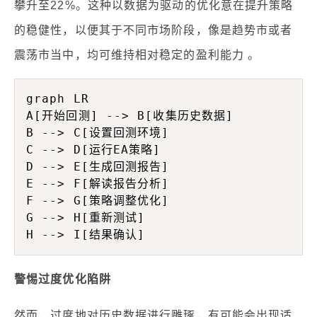
攀升至22%。这种以数据为驱动的优化意在提升策略
的稳健性，以便其于不同市场阶段，像是趋势市或者
震荡市当中，均可维持相对稳定的盈利能力 。
graph LR

A[开始回测] --> B[收集历史数据]

B --> C[设置回测环境]

C --> D[运行EA策略]

D --> E[生成回测报告]

E --> F[解读报告分析]

F --> G[策略调整优化]

G --> H[重新测试]

警惕过度优化陷阱
然而，过度地对历史数据进行雕琢，有可能会出现适