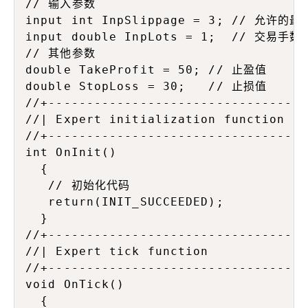
// 输入参数

input int InpSlippage = 3; // 允许的最
input double InpLots = 1;  // 交易手数

// 其他参数

double TakeProfit = 50; // 止盈值

double StopLoss = 30;   // 止损值

//+----------------------------------
//| Expert initialization function   
//+----------------------------------
int OnInit()

  {

   // 初始化代码

   return(INIT_SUCCEEDED);

  }

//+----------------------------------
//| Expert tick function             
//+----------------------------------
void OnTick()

  {
