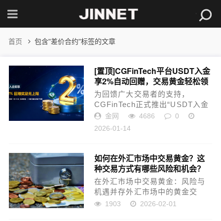
首页
包含"差价合约"标签的文章
[置顶]
CGFinTech平台USDT入金
享2%自动回赠，交易黄金轻松领
奖励！
为回馈广大交易者的支持，
CGFinTech正式推出“USDT入金
专享2%回赠”活动。本次活动旨在
金网
4686
0
为您提供更灵活、更便捷的入金
2026-01-14
选择，同时带来实实在在的交易
奖励。活动期间，无需额外报名
或手动申请，只需使...
如何在外汇市场中交易黄金？这
种交易方式有哪些风险和机会？
在外汇市场中交易黄金：风险与
机遇并存外汇市场中的黄金交
易，作为一种备受关注的投资方
1903
2026-02-01
式，吸引着众多投资者的目光。